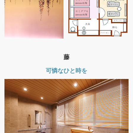
藤
可憐なひと時を