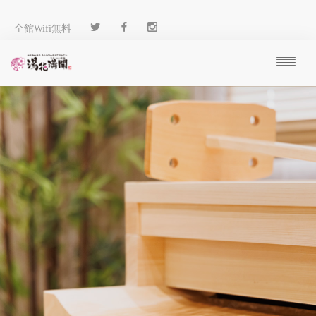
全館Wifi無料
ご予約
過ごし方
客 室
温 泉
料 理
施 設
アクセス
ブログ
ENGLISH