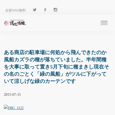
全館Wifi無料
ご予約
過ごし方
客 室
ある商店の駐車場に何処から飛んできたのか
温 泉
風船カズラの種が落ちていました。半年間種
料 理
を大事に取って置き5月下旬に種まきし現在そ
施 設
の名のごとく「緑の風船」がツルに下がって
アクセス
いて涼しげな緑のカーテンです
ブログ
ENGLISH
2015-07-15