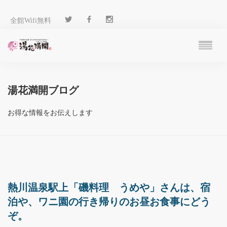
全館Wifi無料
ご予約
過ごし方
湯花満開ブログ
客 室
温 泉
お得な情報をお伝えします
料 理
施 設
アクセス
ブログ
ENGLISH
熱川温泉駅上「磯料理 うめや」さんは、宿
泊や、ワニ園の行き帰りのお昼お食事にどう
ぞ。