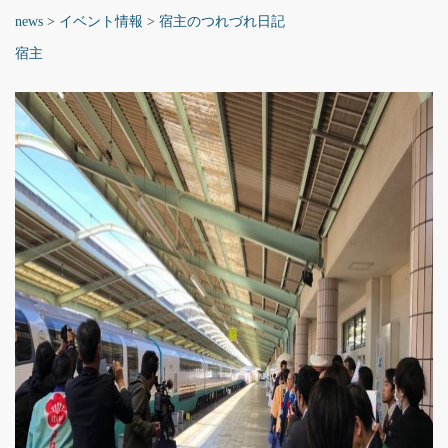
news
>
イベント情報
>
宿主のつれづれ日記
宿主