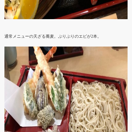
通常メニューの天ざる蕎麦。ぷりぷりのエビが2本。