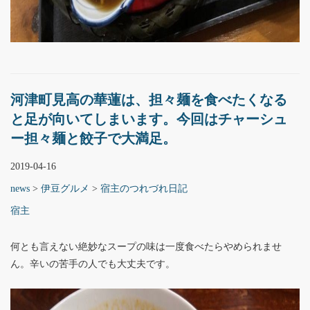
河津町見高の華蓮は、担々麺を食べたくなる
と足が向いてしまいます。今回はチャーシュ
ー担々麺と餃子で大満足。
2019-04-16
news
>
伊豆グルメ
>
宿主のつれづれ日記
宿主
何とも言えない絶妙なスープの味は一度食べたらやめられませ
ん。辛いの苦手の人でも大丈夫です。