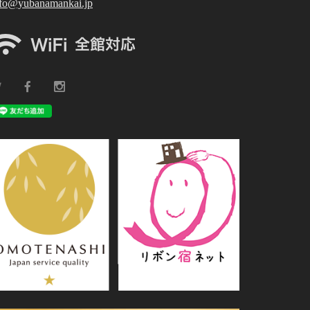
nfo@yubanamankai.jp