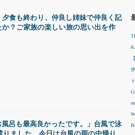
。夕食も終わり、仲良し姉妹で仲良く記
たか？ご家族の楽しい旅の思い出を作
Th
K
Gu
a
W
お風呂も最高良かったです。」台風で泳
B
成りました。今日は台風の雨の中帰り