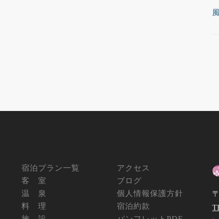
宿泊プラン一覧
アクセス
客 室
ブログ
温 泉
個人情報保護方針
〒
料 理
宿泊約款
T
施 設
パンフレットPDF