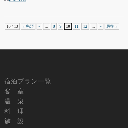
10 / 13
« 先頭
«
...
8
9
10
11
12
...
»
最後 »
宿泊プラン一覧
客 室
温 泉
料 理
施 設