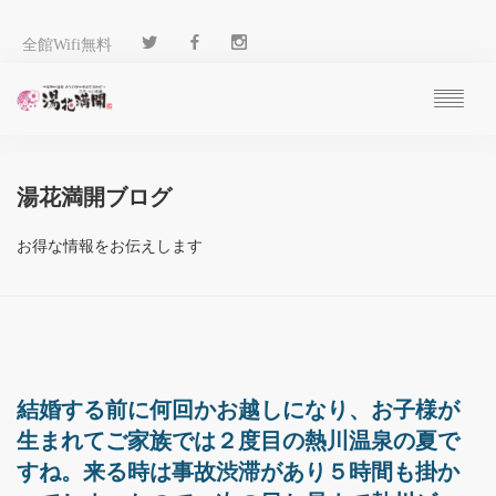
全館Wifi無料
ご予約
過ごし方
湯花満開ブログ
客 室
温 泉
お得な情報をお伝えします
料 理
施 設
アクセス
ブログ
ENGLISH
結婚する前に何回かお越しになり、お子様が
生まれてご家族では２度目の熱川温泉の夏で
すね。来る時は事故渋滞があり５時間も掛か