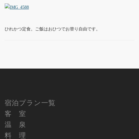
ひれかつ定食。ご飯はおひつでお替り自由です。
宿泊プラン一覧
客 室
温 泉
料 理