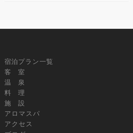
宿泊プラン一覧
客 室
温 泉
料 理
施 設
アロマスパ
アクセス