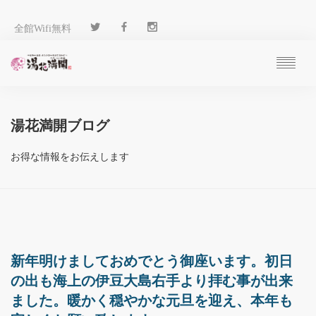
全館Wifi無料
ご予約
過ごし方
湯花満開ブログ
客 室
温 泉
お得な情報をお伝えします
料 理
施 設
アクセス
ブログ
ENGLISH
新年明けましておめでとう御座います。初日
の出も海上の伊豆大島右手より拝む事が出来
ました。暖かく穏やかな元旦を迎え、本年も