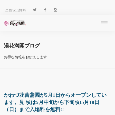
全館Wifi無料
ご予約
過ごし方
湯花満開ブログ
客 室
温 泉
お得な情報をお伝えします
料 理
施 設
アクセス
ブログ
ENGLISH
かわづ花菖蒲園が5月1日からオープンしてい
ます。見 頃は5月中旬から下旬頃!5月18日
（日）まで入場料を無料!!