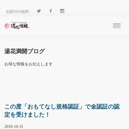
全館Wifi無料
ご予約
過ごし方
湯花満開ブログ
客 室
温 泉
お得な情報をお伝えします
料 理
施 設
アクセス
ブログ
ENGLISH
この度「おもてなし規格認証」で金認証の認
定を受けました！
2018-10-31