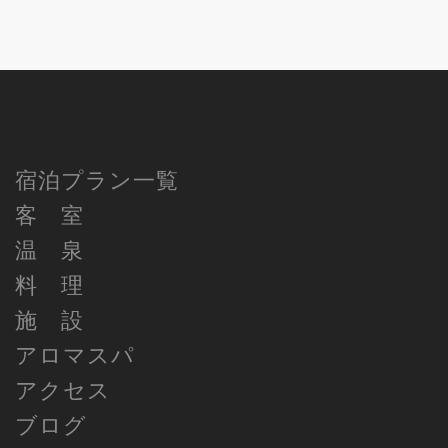
宿泊プラン一覧
客 室
温 泉
料 理
施 設
アロマスパ
アクセス
ブログ