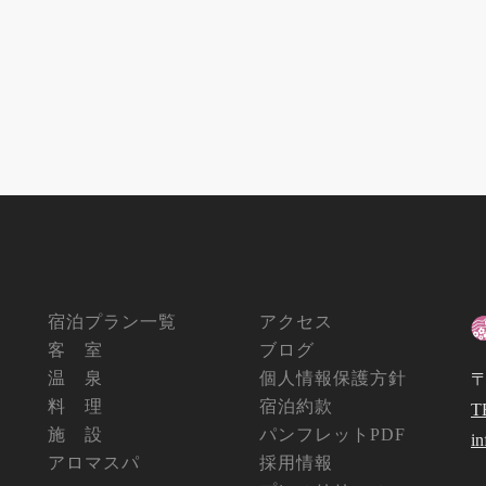
宿泊プラン一覧
アクセス
客 室
ブログ
温 泉
個人情報保護方針
〒
料 理
宿泊約款
T
施 設
パンフレットPDF
i
アロマスパ
採用情報