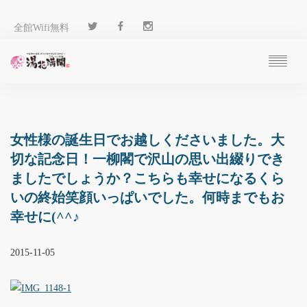
全館Wifi無料
ご予約
過ごし方
客 室
女性様の誕生日でお越しくださいました。大
温 泉
切な記念日！一柳閣で沢山の思い出綴りでき
料 理
ましたでしょうか？こちらも幸せになるくら
施 設
いの終始笑顔いっぱいでした。何時までもお
アクセス
幸せに(^^♪
ブログ
ENGLISH
2015-11-05