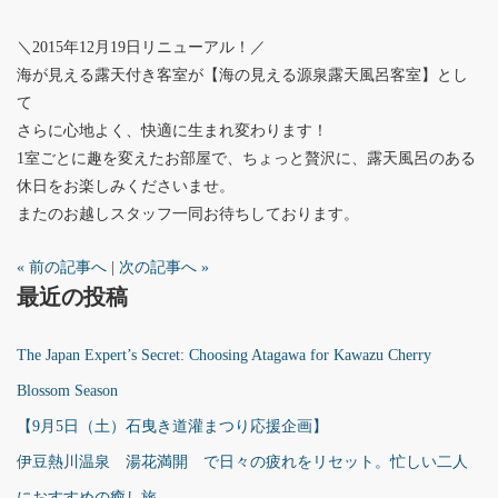
＼2015年12月19日リニューアル！／
海が見える露天付き客室が【海の見える源泉露天風呂客室】とし
て
さらに心地よく、快適に生まれ変わります！
1室ごとに趣を変えたお部屋で、ちょっと贅沢に、露天風呂のある
休日をお楽しみくださいませ。
またのお越しスタッフ一同お待ちしております。
« 前の記事へ
|
次の記事へ »
最近の投稿
The Japan Expert’s Secret: Choosing Atagawa for Kawazu Cherry
Blossom Season
【9月5日（土）石曳き道灌まつり応援企画】
伊豆熱川温泉 湯花満開 で日々の疲れをリセット。忙しい二人
におすすめの癒し旅。