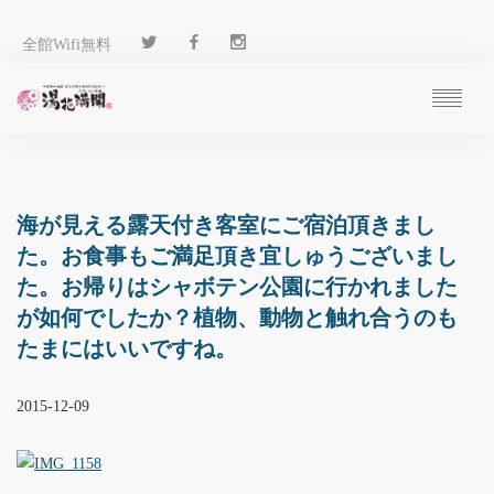
全館Wifi無料
ご予約
過ごし方
客 室
海が見える露天付き客室にご宿泊頂きまし
温 泉
た。お食事もご満足頂き宜しゅうございまし
料 理
た。お帰りはシャボテン公園に行かれました
施 設
が如何でしたか？植物、動物と触れ合うのも
アクセス
たまにはいいですね。
ブログ
ENGLISH
2015-12-09