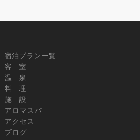
宿泊プラン一覧
客 室
温 泉
料 理
施 設
アロマスパ
アクセス
ブログ