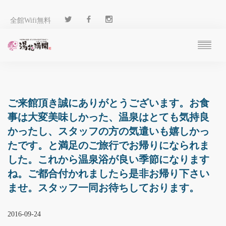
全館Wifi無料
ご予約
過ごし方
客 室
ご来館頂き誠にありがとうございます。お食
温 泉
事は大変美味しかった、温泉はとても気持良
料 理
かったし、スタッフの方の気遣いも嬉しかっ
施 設
たです。と満足のご旅行でお帰りになられま
アクセス
した。これから温泉浴が良い季節になります
ブログ
ね。ご都合付かれましたら是非お帰り下さい
ENGLISH
ませ。スタッフ一同お待ちしております。
2016-09-24