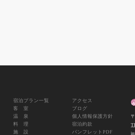
宿泊プラン一覧
アクセス
客 室
ブログ
温 泉
個人情報保護方針
〒
料 理
宿泊約款
T
施 設
パンフレットPDF
i