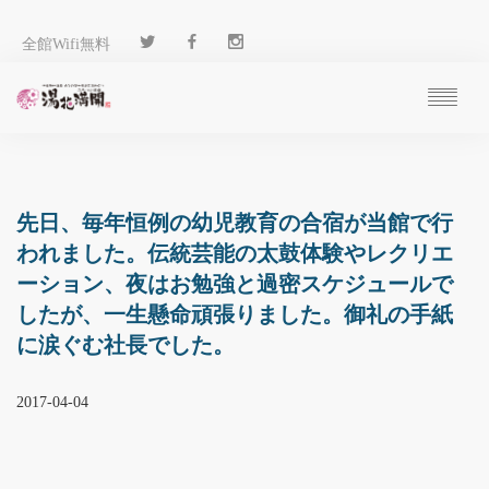
全館Wifi無料
ご予約
過ごし方
客 室
先日、毎年恒例の幼児教育の合宿が当館で行
温 泉
われました。伝統芸能の太鼓体験やレクリエ
料 理
ーション、夜はお勉強と過密スケジュールで
施 設
したが、一生懸命頑張りました。御礼の手紙
アクセス
に涙ぐむ社長でした。
ブログ
ENGLISH
2017-04-04