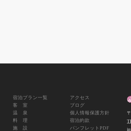
宿泊プラン一覧
アクセス
客 室
ブログ
温 泉
個人情報保護方針
〒
料 理
宿泊約款
T
施 設
パンフレットPDF
i