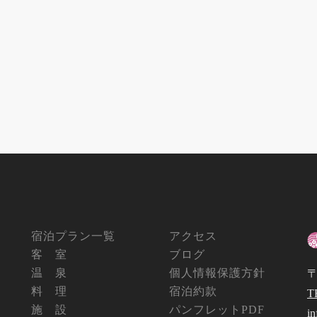
宿泊プラン一覧
アクセス
客 室
ブログ
温 泉
個人情報保護方針
〒
料 理
宿泊約款
T
施 設
パンフレットPDF
i