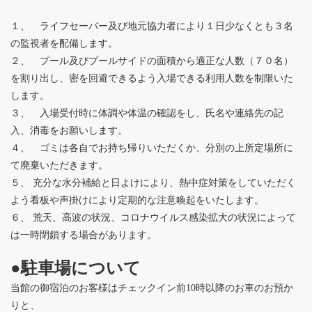
１、 ライフセーバー及び地元協力者により１日少なくとも３名
の監視者を配備します。
２、 プール及びプールサイドの面積から適正な人数（７０名）
を割り出し、密を回避できるよう入場できる利用人数を制限いた
します。
３、 入場受付時に体調や体温の確認をし、氏名や連絡先の記
入、消毒をお願いします。
４、 ゴミは各自でお持ち帰りいただくか、分別の上所定場所に
て廃棄いただきます。
５、 充分な水分補給と日よけにより、熱中症対策をしていただく
よう看板や声掛けにより定期的な注意喚起をいたします。
６、 荒天、高波の状況、コロナウイルス感染拡大の状況によって
は一時閉鎖する場合があります。
●駐車場について
当館の御宿泊のお客様はチェックイン前10時以降のお車のお預か
りと、