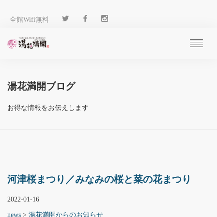
全館Wifi無料
ご予約
過ごし方
湯花満開ブログ
客 室
温 泉
お得な情報をお伝えします
料 理
施 設
アクセス
ブログ
ENGLISH
河津桜まつり／みなみの桜と菜の花まつり
2022-01-16
news
>
湯花満開からのお知らせ