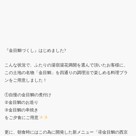
『金目鯛づくし』はじめました?
こんな状況で、ふたりの湯宿湯花満開を選んで頂いたお客様に、
この土地の名物「金目鯛」を四通りの調理法で楽しめる料理プラ
ンをご用意しました！
①自慢の金目鯛の煮付け
②金目鯛のお造り
③金目鯛の串焼き
をご夕食にご用意
更に、朝食時にはこの為に開発した新メニュー「④金目鯛の西京