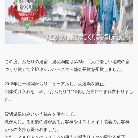
この度、ふたりの湯宿 湯花満開は第24回「人に優しい地域の宿
づくり賞」で全旅連シルバースター部会長賞を受賞しました。
2018年に一柳閣からリニューアルし、大浴場を廃止。
団体受け入れを止め、“おふたり”に特化した宿に生まれ変わりまし
た。
貸切温泉のみという強みを活かして、
乳がんによる術後の跡があるお客様やオストメイト装着のお客様
からの支持も得られました。
また、ＶＡＣＡＮのシステムの導入で感染リスクの更なる低下、