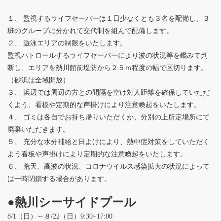
１、 監視するライフセーバーは１日少なくとも３名を配備し、３
班のグループに分かれて交代制を組んで配備します。
２、 遊泳エリアの制限をいたします。
監視パトロールするライフセーバーにより波の状況等を鑑みて判
断し、エリアを熱川館前堤防から２５ｍ程度の幅で区切ります。
（砂浜は全域開放）
３、 浜辺では周辺の方との間隔を空け対人距離を確保していただ
くよう、看板や定期的な声掛けにより注意喚起をいたします。
４、 ゴミは各自でお持ち帰りいただくか、分別の上所定場所にて
廃棄いただきます。
５、 充分な水分補給と日よけにより、熱中症対策をしていただく
よう看板や声掛けにより定期的な注意喚起をいたします。
６、 荒天、高波の状況、コロナウイルス感染拡大の状況によって
は一時閉鎖する場合があります。
●熱川シーサイドプール
8/1（日）～８/22（日）9:30~17:00