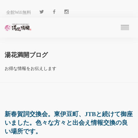
全館Wifi無料
ご予約
過ごし方
湯花満開ブログ
客 室
温 泉
お得な情報をお伝えします
料 理
施 設
アクセス
ブログ
ENGLISH
新春賀詞交換会。東伊豆町、JTBと続けて御座
いました。色々な方々と出会え情報交換の良
い場所です。