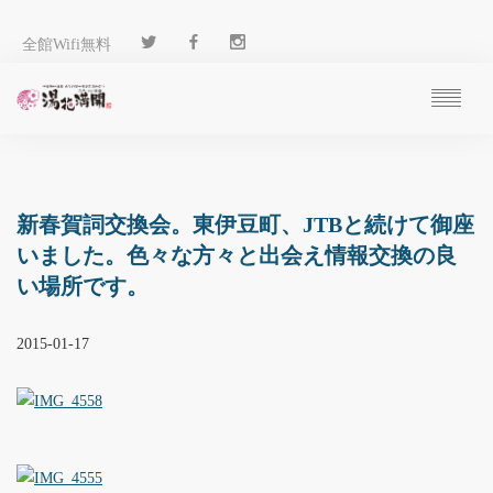
全館Wifi無料
ご予約
過ごし方
客 室
新春賀詞交換会。東伊豆町、JTBと続けて御座
温 泉
いました。色々な方々と出会え情報交換の良
料 理
い場所です。
施 設
アクセス
2015-01-17
ブログ
ENGLISH