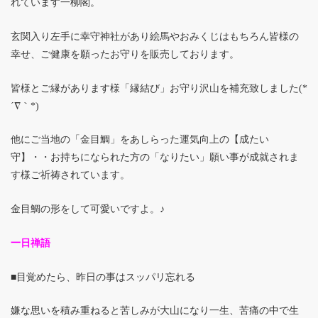
れています一柳閣。
玄関入り左手に幸守神社があり絵馬やおみくじはもちろん皆様の
幸せ、ご健康を願ったお守りを販売しております。
皆様とご縁があります様「縁結び」お守り沢山を補充致しました(*
´∇｀*)
他にご当地の「金目鯛」をあしらった運気向上の【成たい
守】・・お持ちになられた方の「なりたい」願い事が成就されま
す様ご祈祷されています。
金目鯛の形をして可愛いですよ。♪
一日禅語
■目覚めたら、昨日の事はスッパリ忘れる
嫌な思いを積み重ねると苦しみが大山になり一生、苦痛の中で生