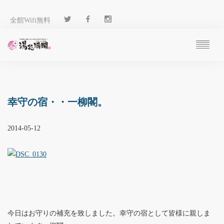
全館Wifi無料
ご予約
過ごし方
客 室
幸守の宿・・一柳閣。
温 泉
料 理
2014-05-12
施 設
アクセス
ブログ
ENGLISH
今日はお守りの補充を致しました。幸守の宿として皆様に親しま