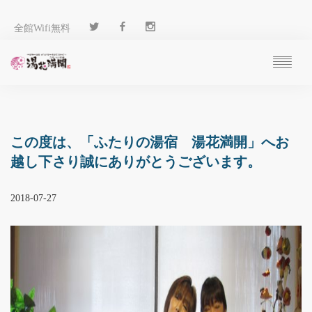
全館Wifi無料
ご予約
過ごし方
客 室
この度は、「ふたりの湯宿 湯花満開」へお
温 泉
越し下さり誠にありがとうございます。
料 理
施 設
2018-07-27
アクセス
ブログ
ENGLISH