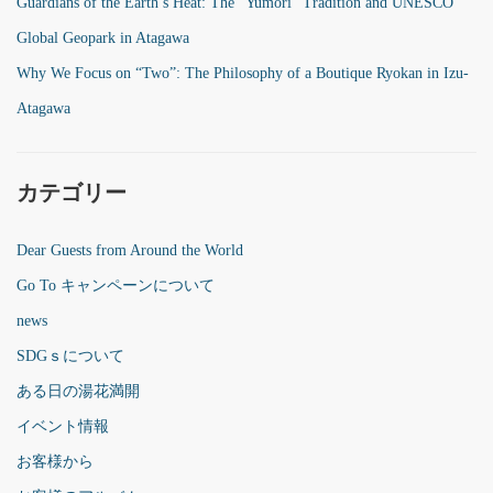
Guardians of the Earth’s Heat: The “Yumori” Tradition and UNESCO
Global Geopark in Atagawa
Why We Focus on “Two”: The Philosophy of a Boutique Ryokan in Izu-
Atagawa
カテゴリー
Dear Guests from Around the World
Go To キャンペーンについて
news
SDGｓについて
ある日の湯花満開
イベント情報
お客様から