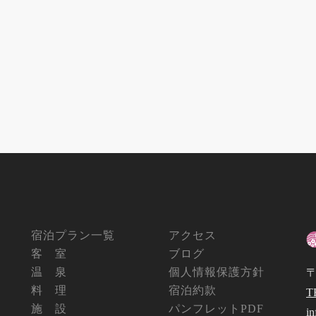
宿泊プラン一覧
アクセス
客 室
ブログ
温 泉
個人情報保護方針
〒
料 理
宿泊約款
T
施 設
パンフレットPDF
i