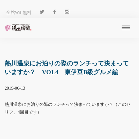
全館Wifi無料
ご予約
過ごし方
客 室
熱川温泉にお泊りの際のランチって決まって
温 泉
いますか？ VOL4 東伊豆B級グルメ編
料 理
施 設
2019-06-13
アクセス
ブログ
熱川温泉にお泊りの際のランチって決まっていますか？（このセ
ENGLISH
リフ、4回目です）