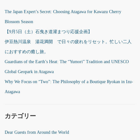
The Japan Expert’s Secret: Choosing Atagawa for Kawazu Cherry
Blossom Season
【9月5日（土）石曳き道灌まつり応援企画】
伊豆熱川温泉 湯花満開 で日々の疲れをリセット。忙しい二人
におすすめの癒し旅。
Guardians of the Earth’s Heat: The “Yumori” Tradition and UNESCO
Global Geopark in Atagawa
Why We Focus on “Two”: The Philosophy of a Boutique Ryokan in Izu-
Atagawa
カテゴリー
Dear Guests from Around the World