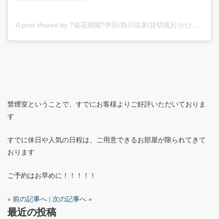
A post shared by ?湯花満開?伊豆/熱川温泉/貸切風呂/かけ流し/カップル/旅館/静岡/海が見える (@yubanamankai)
禁煙室ということで、すでにお客様よりご好評いただいておりま
す
すでに休日や人気の日程は、ご用意できるお部屋が限られてきて
おります
ご予約はお早めに！！！！！
« 前の記事へ
|
次の記事へ »
最近の投稿