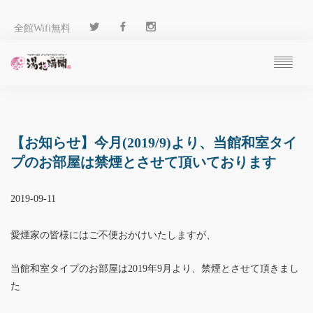
全館Wifi無料
ご予約
過ごし方
客 室
【お知らせ】今月(2019/9)より、当館和室タイ
温 泉
プのお部屋は禁煙とさせて頂いております
料 理
施 設
2019-09-11
アクセス
ブログ
愛煙家の皆様にはご不便おかけいたしますが、
ENGLISH
当館和室タイプのお部屋は2019年9月より、禁煙とさせて頂きまし
た