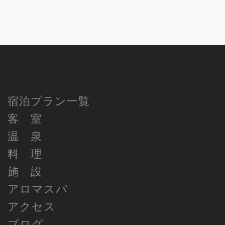
宿泊プラン一覧
客 室
温 泉
料 理
施 設
アロマスパ
アクセス
ブログ