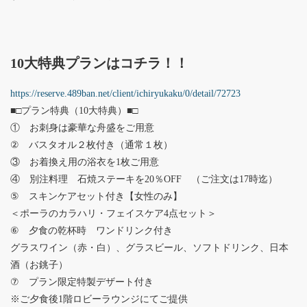
10大特典プランはコチラ！！
https://reserve.489ban.net/client/ichiryukaku/0/detail/72723
■□プラン特典（10大特典）■□
① お刺身は豪華な舟盛をご用意
② バスタオル２枚付き（通常１枚）
③ お着換え用の浴衣を1枚ご用意
④ 別注料理 石焼ステーキを20％OFF （ご注文は17時迄）
⑤ スキンケアセット付き【女性のみ】
＜ポーラのカラハリ・フェイスケア4点セット＞
⑥ 夕食の乾杯時 ワンドリンク付き
グラスワイン（赤・白）、グラスビール、ソフトドリンク、日本
酒（お銚子）
⑦ プラン限定特製デザート付き
※ご夕食後1階ロビーラウンジにてご提供