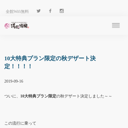
全館Wifi無料
ご予約
過ごし方
客 室
10大特典プラン限定の秋デザート決
温 泉
定！！！！
料 理
施 設
2019-09-16
アクセス
ブログ
ついに、
10大特典プラン限定
の秋デザート決定しました～～
ENGLISH
この流行に乗って