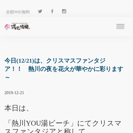
全館Wifi無料
ご予約
過ごし方
客 室
今日(12/21)は、クリスマスファンタジ
温 泉
ア！！ 熱川の夜を花火が華やかに彩ります
料 理
～
施 設
アクセス
2019-12-21
ブログ
ENGLISH
本日は、
「熱川YOU湯ビーチ」にてクリスマ
スファンタジアと称して