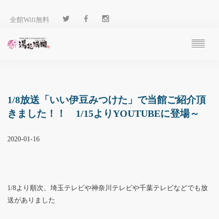
全館Wifi無料
ご予約
過ごし方
客 室
1/8放送「いい伊豆みつけた」で当館ご紹介頂
温 泉
きました！！ 1/15よりYOUTUBEに登場～
料 理
施 設
2020-01-16
アクセス
ブログ
ENGLISH
1/8より順次、埼玉テレビや神奈川テレビや千葉テレビなどでも放
送がありました