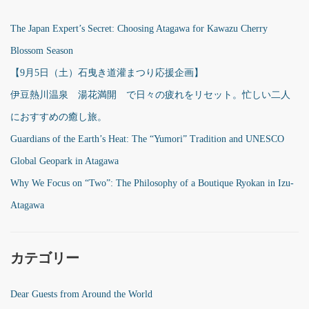
The Japan Expert’s Secret: Choosing Atagawa for Kawazu Cherry
Blossom Season
【9月5日（土）石曳き道灌まつり応援企画】
伊豆熱川温泉 湯花満開 で日々の疲れをリセット。忙しい二人
におすすめの癒し旅。
Guardians of the Earth’s Heat: The “Yumori” Tradition and UNESCO
Global Geopark in Atagawa
Why We Focus on “Two”: The Philosophy of a Boutique Ryokan in Izu-
Atagawa
カテゴリー
Dear Guests from Around the World