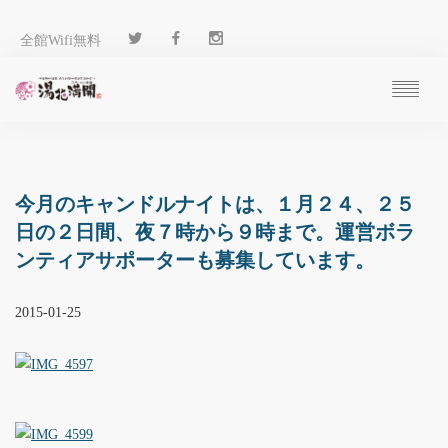
全館Wifi無料
ご予約
過ごし方
客 室
今月のキャンドルナイトは、１月２４、２５
温 泉
日の２日間、夜７時から９時まで。運営ボラ
料 理
ンティアサポーターも募集しています。
施 設
アクセス
2015-01-25
ブログ
ENGLISH