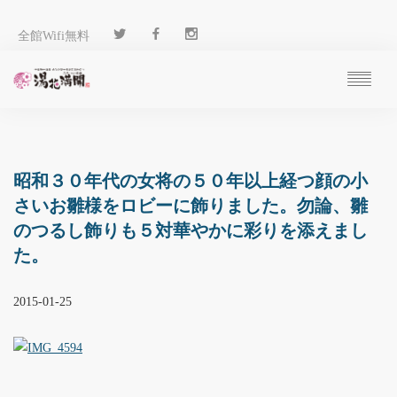
全館Wifi無料
ご予約
過ごし方
客 室
昭和３０年代の女将の５０年以上経つ顔の小
温 泉
さいお雛様をロビーに飾りました。勿論、雛
料 理
のつるし飾りも５対華やかに彩りを添えまし
施 設
た。
アクセス
ブログ
2015-01-25
ENGLISH