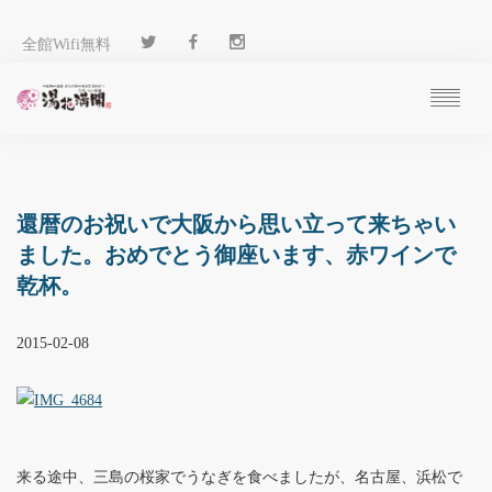
全館Wifi無料
ご予約
過ごし方
客 室
還暦のお祝いで大阪から思い立って来ちゃい
温 泉
ました。おめでとう御座います、赤ワインで
料 理
乾杯。
施 設
アクセス
2015-02-08
ブログ
ENGLISH
来る途中、三島の桜家でうなぎを食べましたが、名古屋、浜松で