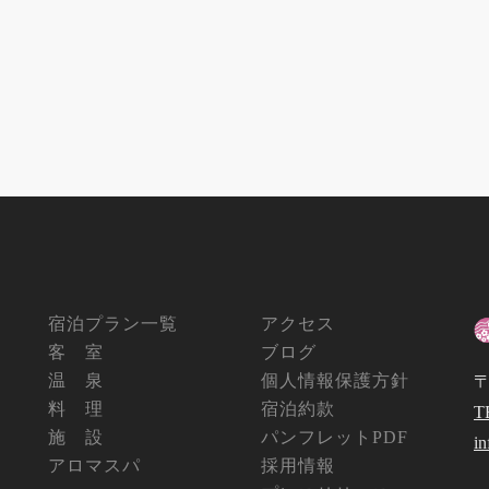
宿泊プラン一覧
アクセス
客 室
ブログ
温 泉
個人情報保護方針
〒
料 理
宿泊約款
T
施 設
パンフレットPDF
i
アロマスパ
採用情報