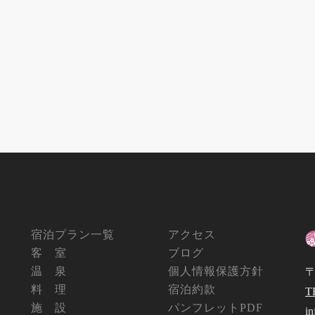
宿泊プラン一覧
アクセス
客 室
ブログ
温 泉
個人情報保護方針
〒
料 理
宿泊約款
T
施 設
パンフレットPDF
i