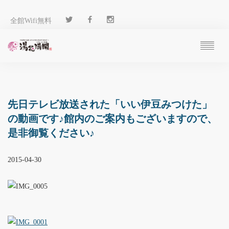
全館Wifi無料
ご予約
過ごし方
客 室
先日テレビ放送された「いい伊豆みつけた」
温 泉
の動画です♪館内のご案内もございますので、
料 理
是非御覧ください♪
施 設
アクセス
2015-04-30
ブログ
ENGLISH