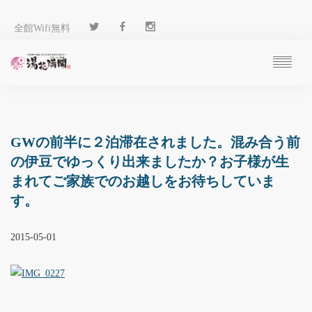
全館Wifi無料
ご予約
過ごし方
客 室
GWの前半に２泊滞在されました。混み合う前
温 泉
の伊豆でゆっくり出来ましたか？お子様が生
料 理
まれてご家族でのお越しをお待ちしていま
施 設
す。
アクセス
ブログ
2015-05-01
ENGLISH