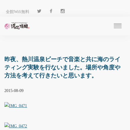
全館Wifi無料
ご予約
過ごし方
客 室
昨夜、熱川温泉ビーチで音楽と共に海のライ
温 泉
ティング実験を行ないました。場所や角度や
料 理
方法を考えて行きたいと思います。
施 設
アクセス
2015-08-09
ブログ
ENGLISH