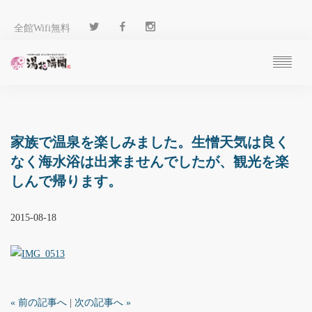
全館Wifi無料
ご予約
過ごし方
客 室
家族で温泉を楽しみました。生憎天気は良く
温 泉
なく海水浴は出来ませんでしたが、観光を楽
料 理
しんで帰ります。
施 設
アクセス
2015-08-18
ブログ
ENGLISH
« 前の記事へ
|
次の記事へ »