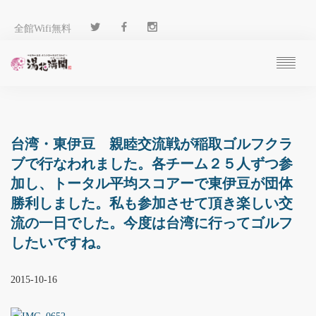
全館Wifi無料
ご予約
過ごし方
客 室
台湾・東伊豆 親睦交流戦が稲取ゴルフクラ
温 泉
ブで行なわれました。各チーム２５人ずつ参
料 理
加し、トータル平均スコアーで東伊豆が団体
施 設
勝利しました。私も参加させて頂き楽しい交
アクセス
流の一日でした。今度は台湾に行ってゴルフ
ブログ
したいですね。
ENGLISH
2015-10-16