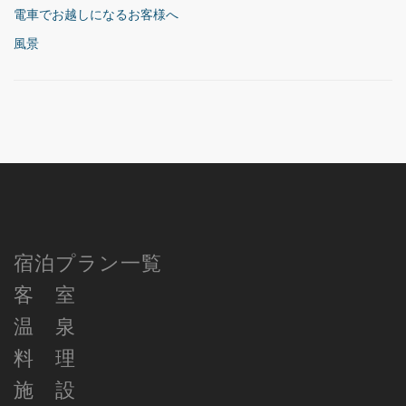
電車でお越しになるお客様へ
風景
宿泊プラン一覧
客 室
温 泉
料 理
施 設