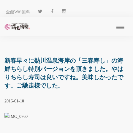
全館Wifi無料
ご予約
過ごし方
客 室
新春早々に熱川温泉海岸の「三春寿し」の海
温 泉
鮮ちらし特別バージョンを頂きました。やは
料 理
りちらし寿司は良いですね。美味しかったで
施 設
す。ご馳走様でした。
アクセス
ブログ
2016-01-10
ENGLISH