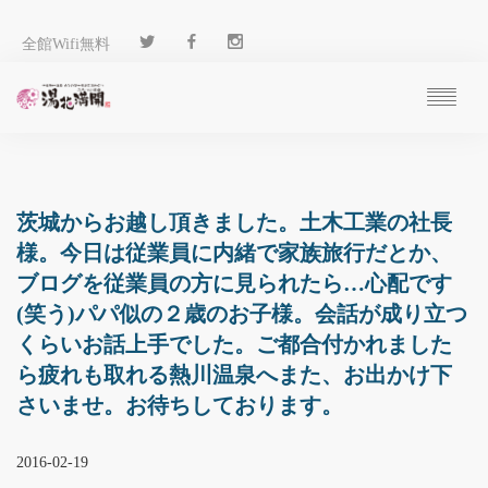
全館Wifi無料
ご予約
過ごし方
客 室
茨城からお越し頂きました。土木工業の社長
温 泉
様。今日は従業員に内緒で家族旅行だとか、
料 理
ブログを従業員の方に見られたら…心配です
施 設
(笑う)パパ似の２歳のお子様。会話が成り立つ
アクセス
くらいお話上手でした。ご都合付かれました
ブログ
ら疲れも取れる熱川温泉へまた、お出かけ下
ENGLISH
さいませ。お待ちしております。
2016-02-19