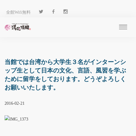
全館Wifi無料
ご予約
過ごし方
客 室
当館では台湾から大学生３名がインターンシ
温 泉
ップ生として日本の文化、言語、風習を学ぶ
料 理
ために留学をしております。どうぞよろしく
施 設
お願いいたします。
アクセス
ブログ
2016-02-21
ENGLISH