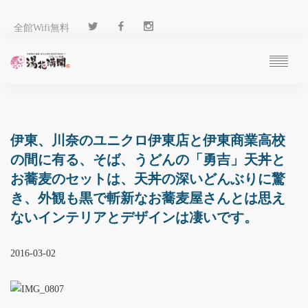
全館Wifi無料
ご予約
過ごし方
客 室
伊東、川奈のユニクロ伊東店と伊東商業高校
温 泉
の間に有る、そば、うどんの「勇吉」天丼と
料 理
お蕎麦のセットは、天丼の深いどんぶりに驚
施 設
き、外観も黒で斬新なお蕎麦屋さんとは思え
アクセス
ないインテリアとデザインは凄いです。
ブログ
ENGLISH
2016-03-02