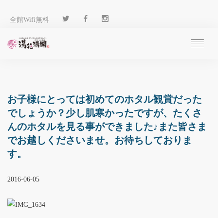
全館Wifi無料
ご予約
過ごし方
客 室
お子様にとっては初めてのホタル観賞だった
温 泉
でしょうか？少し肌寒かったですが、たくさ
料 理
んのホタルを見る事ができました♪また皆さま
施 設
でお越しくださいませ。お待ちしておりま
アクセス
す。
ブログ
ENGLISH
2016-06-05