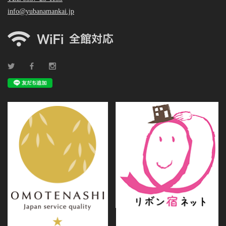
info@yubanamankai.jp