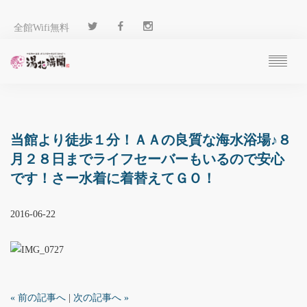
全館Wifi無料
ご予約
過ごし方
客 室
当館より徒歩１分！ＡＡの良質な海水浴場♪８
温 泉
月２８日までライフセーバーもいるので安心
料 理
です！さー水着に着替えてＧＯ！
施 設
アクセス
2016-06-22
ブログ
ENGLISH
« 前の記事へ
|
次の記事へ »