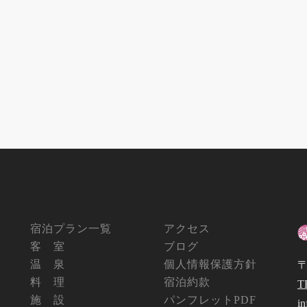
宿泊プラン一覧
アクセス
客 室
ブログ
温 泉
個人情報保護方針
〒
料 理
宿泊約款
T
施 設
パンフレットPDF
i