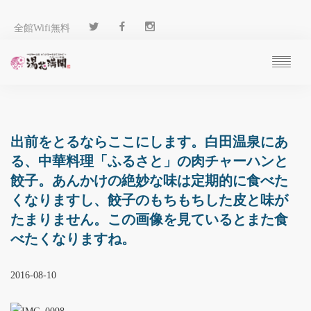
全館Wifi無料
ご予約
過ごし方
客 室
出前をとるならここにします。白田温泉にあ
温 泉
る、中華料理「ふるさと」の肉チャーハンと
料 理
餃子。あんかけの絶妙な味は定期的に食べた
施 設
くなりますし、餃子のもちもちした皮と味が
アクセス
たまりません。この画像を見ているとまた食
ブログ
べたくなりますね。
ENGLISH
2016-08-10