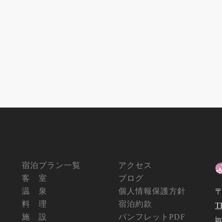
宿泊プラン一覧
アクセス
客 室
ブログ
温 泉
個人情報保護方針
〒
料 理
宿泊約款
T
施 設
パンフレットPDF
i