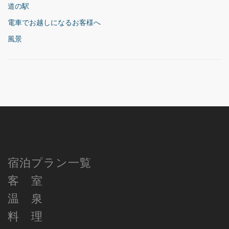
道の駅
電車でお越しになるお客様へ
風景
宿泊プラン一覧
客 室
温 泉
料 理