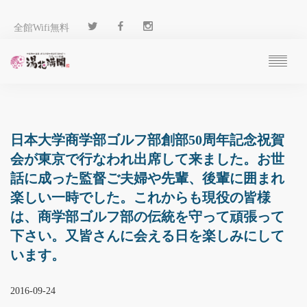
全館Wifi無料
ご予約
過ごし方
客 室
日本大学商学部ゴルフ部創部50周年記念祝賀
温 泉
会が東京で行なわれ出席して来ました。お世
料 理
話に成った監督ご夫婦や先輩、後輩に囲まれ
施 設
楽しい一時でした。これからも現役の皆様
アクセス
は、商学部ゴルフ部の伝統を守って頑張って
ブログ
下さい。又皆さんに会える日を楽しみにして
ENGLISH
います。
2016-09-24