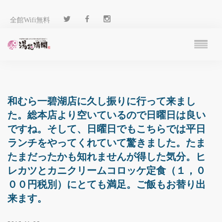
全館Wifi無料
ご予約
過ごし方
客 室
和むら一碧湖店に久し振りに行って来まし
温 泉
た。総本店より空いているので日曜日は良い
料 理
ですね。そして、日曜日でもこちらでは平日
施 設
ランチをやってくれていて驚きました。たま
アクセス
たまだったかも知れませんが得した気分。ヒ
ブログ
レカツとカニクリームコロッケ定食（１，０
ENGLISH
００円税別）にとても満足。ご飯もお替り出
来ます。