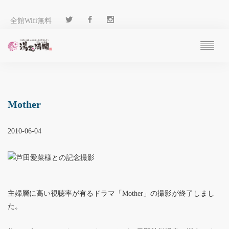
全館Wifi無料
ご予約
過ごし方
客 室
Mother
温 泉
料 理
2010-06-04
施 設
アクセス
ブログ
ENGLISH
主婦層に高い視聴率が有るドラマ「Mother」の撮影が終了しまし
た。